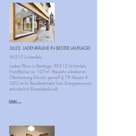
Derzeit haben wir kein Objekt in dieser
Kategorie. Sie können uns gerne über das
Kontaktformular
eine Suchanfrage senden.
3622: LADENRÄUME IN BESTER LAUFLAGE!
96215 Lichtenfels
Laden/Büro in Bestlage, 96215 Lichtenfels,
Nutzfläche ca. 107m², Baujahr unbekannt,
Ofenheizung (Strom), gemäß § 79 Absatz 4
GEG ist für Baudenkmäler kein Energieausweis
erforderlich (Einzeldenkmal)
Mehr ...