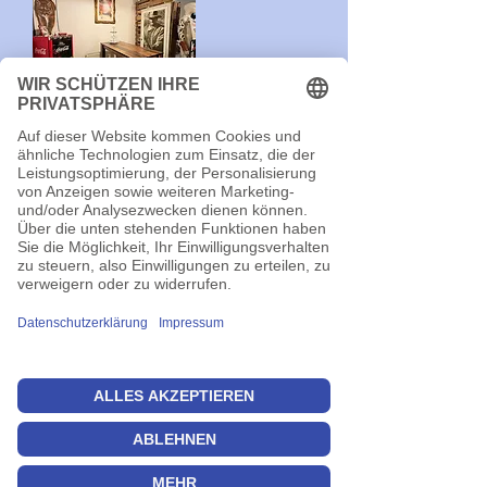
3649: KLEINER LADEN IN BAHNHOFSNÄHE!
96215 Lichtenfels
kleiner Laden, 96215 Lichtenfels,
Gewerbefläche ca. 36m², Baujahr 993,
Gaszentralheizung, Verbrauchsausweis,
Energieverbrauch Wärme 108,8 kWh/(m²a)
Energieverbrauch Strom 82,0 kWh/(m²a),
Baujahr gem. Energieausweis 1993,
wesentlicher Energieträger: Erdgas E, PKW-
Stellplätze möglich
Mehr ...
Maklerprovision für Mietobjekte
(Gewerbeimmobilien):