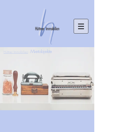
Mietobjekte
Hüttner Immobilien
-
Büros/Praxen