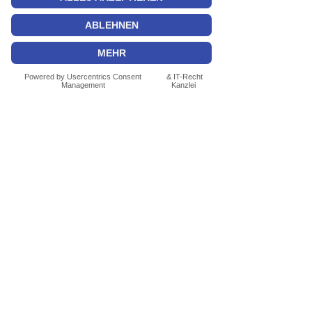
Maklerprovision für Kaufobjekte (Gewerbe-
und Wohnimmobilien):
Bei Kaufvertragsabschluss entsteht
unsererseits gegenüber dem Käufer ein
Provisionsanspruch in Höhe von 3,57 % aus
dem Kaufpreis (inkl. MwSt.). Alle Angaben
basieren auf Informationen vom
Verkäufer/von Dritten, für die Richtigkeit und
Vollständigkeit übernehmen wir keine
Haftung. Irrtum und Zwischenverkauf/-