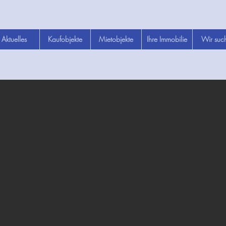
Aktuelles
Kaufobjekte
Mietobjekte
Ihre Immobilie
Wir suc