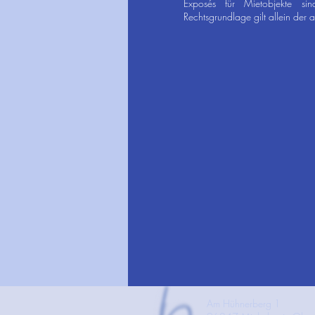
Exposés für Mietobjekte sin
Rechtsgrundlage gilt allein der
​Am Hühnerberg 1