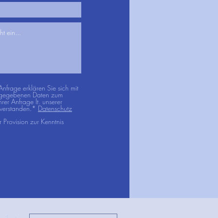
nfrage erklären Sie sich mit
angegebenen Daten zum
er Anfrage lt. unserer
nverstanden.*
Datenschutz
 Provision zur Kenntnis