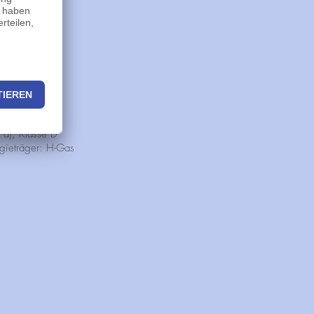
a), Klasse D
gieträger: H-Gas