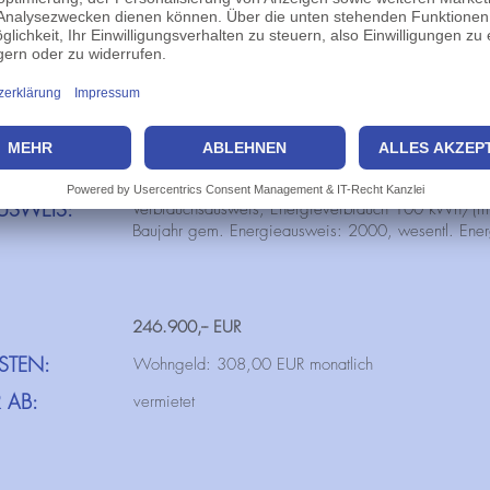
CHE:
ca. 79,59m²
OG
TZ/GARAGE:
1 Einzelgarage
2000
Gaszentralheizung
USWEIS:
Verbrauchsausweis, Energieverbrauch 100 kWh/(m²
Baujahr gem. Energieausweis: 2000, wesentl. Ener
246.900,-- EUR
STEN:
Wohngeld: 308,00 EUR monatlich
 AB:
vermietet