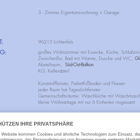
3 - Zimmer Eigentumswohnung + Garage
T:
96215 Lichtenfels
NG:
großes Wohnzimmer mit Essecke, Küche, Schlafzim
Zwischenflur, Bad mit Wanne, Dusche und WC,
Gä
Abstellraum,
Süd-Ost-Balkon
KG: Kellerabteil
Kunststofffenster, Parkettfußboden und Fliesen
jeder Raum hat Tageslichtfenster
Gemeinschaftsräume: Waschküche mit Waschmaschin
kleine Wohnanlage mit nur 6 Einheiten insgesamt
ERRASSE:
großer Süd-Ost-Balkon