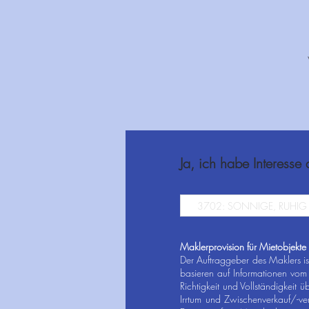
Ja, ich habe Interesse
Maklerprovision für Mietobjekte
Der Auftraggeber des Maklers is
basieren auf Informationen vom V
Richtigkeit und Vollständigkeit 
Irrtum und Zwischenverkauf/-ve